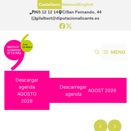
Saltar
Castellano
Valencià
English
al
965 12 12 14
C/San Fernando, 44
contenido
gilalbert@diputacionalicante.es
MENÚ
Descargar
agenda
Descarregar
AGOST
2026
AGOSTO
agenda
2026