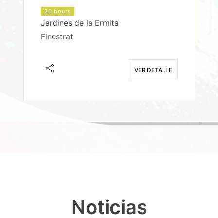
20 hours
Jardines de la Ermita
P
Finestrat
S
E
VER DETALLE
Noticias