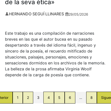
de la seva ètica»
HERNANDO SEGUÍ LLINARES
29/05/2026
Este trabajo es una compilación de narraciones
breves en las que el autor bucea en su pasado
despertando a través del idioma fácil, ingenuo y
sincero de la poesía, el recuerdo mitificado de
situaciones, paisajes, personajes, emociones y
sensaciones dormidos en los archivos de la memoria.
La belleza de la prosa afirmaba Virginia Woolf
depende de la carga de poesía que contiene.
terior
1
2
3
4
5
6
…
8
Sigue