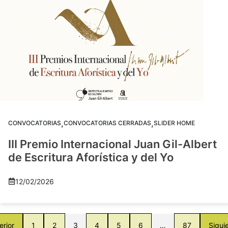
,
,
CONVOCATORIAS
CONVOCATORIAS CERRADAS
SLIDER HOME
III Premio Internacional Juan Gil-Albert
de Escritura Aforística y del Yo
12/02/2026
erior
1
2
3
4
5
6
…
87
Sigui