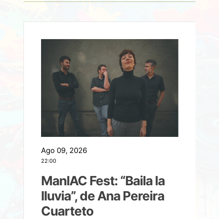
Ago 09, 2026
A
22:00
21
ManIAC Fest: “Baila la
a
lluvia”, de Ana Pereira
Cuarteto