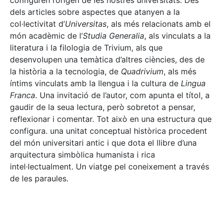
configuren l’origen de les nostres universitats. Des
dels articles sobre aspectes que atanyen a la
col·lectivitat d’
Universitas
, als més relacionats amb el
món acadèmic de l’
Studia Generalia
, als vinculats a la
literatura i la filologia de Trivium, als que
desenvolupen una temàtica d’altres ciències, des de
la història a la tecnologia, de
Quadrivium
, als més
íntims vinculats amb la llengua i la cultura de
Lingua
Franca
. Una invitació de l’autor, com apunta el títol, a
gaudir de la seua lectura, però sobretot a pensar,
reflexionar i comentar. Tot això en una estructura que
configura. una unitat conceptual històrica procedent
del món universitari antic i que dota el llibre d’una
arquitectura simbòlica humanista i rica
intel·lectualment. Un viatge pel coneixement a través
de les paraules.