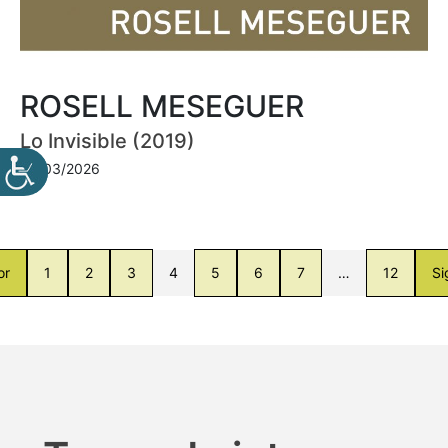
ROSELL MESEGUER
Lo Invisible (2019)
30/03/2026
or
1
2
3
4
5
6
7
…
12
Si