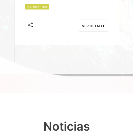
24 minutes
J
F
VER DETALLE
E
Noticias