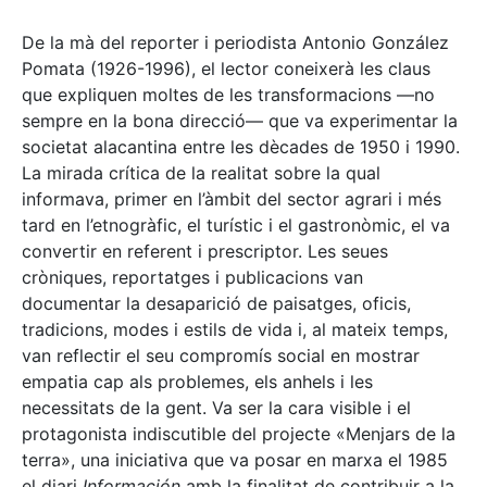
De la mà del reporter i periodista Antonio González
Pomata (1926-1996), el lector coneixerà les claus
que expliquen moltes de les transformacions —no
sempre en la bona direcció— que va experimentar la
societat alacantina entre les dècades de 1950 i 1990.
La mirada crítica de la realitat sobre la qual
informava, primer en l’àmbit del sector agrari i més
tard en l’etnogràfic, el turístic i el gastronòmic, el va
convertir en referent i prescriptor. Les seues
cròniques, reportatges i publicacions van
documentar la desaparició de paisatges, oficis,
tradicions, modes i estils de vida i, al mateix temps,
van reflectir el seu compromís social en mostrar
empatia cap als problemes, els anhels i les
necessitats de la gent. Va ser la cara visible i el
protagonista indiscutible del projecte «Menjars de la
terra», una iniciativa que va posar en marxa el 1985
el diari
Información
amb la finalitat de contribuir a la