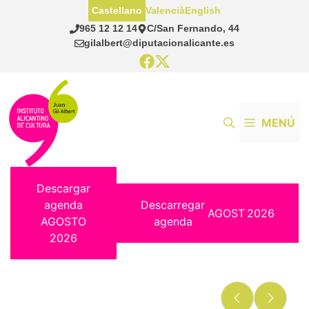
Saltar
Castellano
Valencià
English
al
965 12 12 14
C/San Fernando, 44
contenido
gilalbert@diputacionalicante.es
MENÚ
Descargar
agenda
Descarregar
AGOST
2026
AGOSTO
agenda
2026