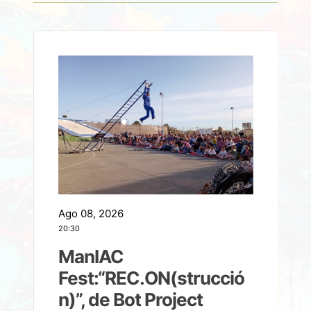
Ago 08, 2026
A
20:30
2
ManIAC
M
a
Fest:“REC.ON(strucció
l
n)”, de Bot Project