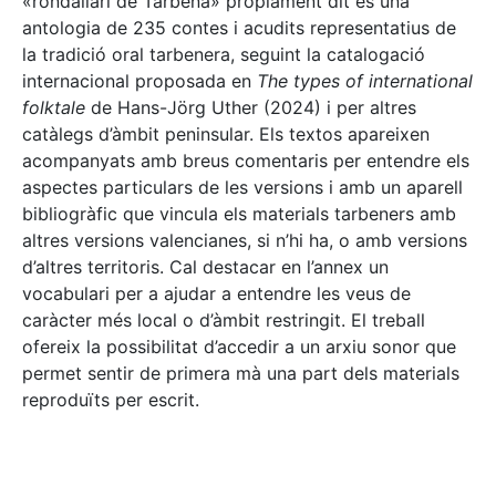
«rondallari de Tàrbena» pròpiament dit és una
antologia de 235 contes i acudits representatius de
la tradició oral tarbenera, seguint la catalogació
internacional proposada en
The types of international
folktale
de Hans-Jörg Uther (2024) i per altres
catàlegs d’àmbit peninsular. Els textos apareixen
acompanyats amb breus comentaris per entendre els
aspectes particulars de les versions i amb un aparell
bibliogràfic que vincula els materials tarbeners amb
altres versions valencianes, si n’hi ha, o amb versions
d’altres territoris. Cal destacar en l’annex un
vocabulari per a ajudar a entendre les veus de
caràcter més local o d’àmbit restringit. El treball
ofereix la possibilitat d’accedir a un arxiu sonor que
permet sentir de primera mà una part dels materials
reproduïts per escrit.