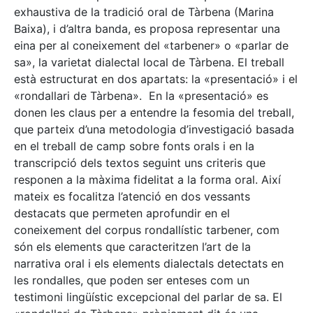
exhaustiva de la tradició oral de Tàrbena (Marina
Baixa), i d’altra banda, es proposa representar una
eina per al coneixement del «tarbener» o «parlar de
sa», la varietat dialectal local de Tàrbena. El treball
està estructurat en dos apartats: la «presentació» i el
«rondallari de Tàrbena». En la «presentació» es
donen les claus per a entendre la fesomia del treball,
que parteix d’una metodologia d’investigació basada
en el treball de camp sobre fonts orals i en la
transcripció dels textos seguint uns criteris que
responen a la màxima fidelitat a la forma oral. Així
mateix es focalitza l’atenció en dos vessants
destacats que permeten aprofundir en el
coneixement del corpus rondallístic tarbener, com
són els elements que caracteritzen l’art de la
narrativa oral i els elements dialectals detectats en
les rondalles, que poden ser enteses com un
testimoni lingüístic excepcional del parlar de sa. El