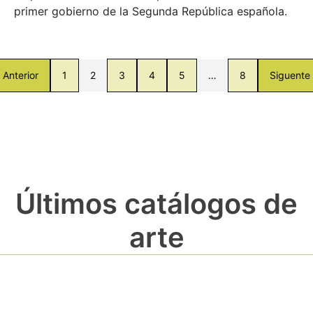
primer gobierno de la Segunda República española.
Anterior
1
2
3
4
5
…
8
Siguente
Últimos catálogos de
arte