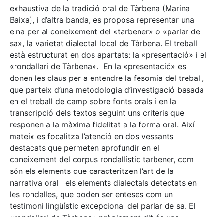
exhaustiva de la tradició oral de Tàrbena (Marina
Baixa), i d’altra banda, es proposa representar una
eina per al coneixement del «tarbener» o «parlar de
sa», la varietat dialectal local de Tàrbena. El treball
està estructurat en dos apartats: la «presentació» i el
«rondallari de Tàrbena». En la «presentació» es
donen les claus per a entendre la fesomia del treball,
que parteix d’una metodologia d’investigació basada
en el treball de camp sobre fonts orals i en la
transcripció dels textos seguint uns criteris que
responen a la màxima fidelitat a la forma oral. Així
mateix es focalitza l’atenció en dos vessants
destacats que permeten aprofundir en el
coneixement del corpus rondallístic tarbener, com
són els elements que caracteritzen l’art de la
narrativa oral i els elements dialectals detectats en
les rondalles, que poden ser enteses com un
testimoni lingüístic excepcional del parlar de sa. El