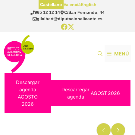
Saltar
Castellano
Valencià
English
al
965 12 12 14
C/San Fernando, 44
contenido
gilalbert@diputacionalicante.es
MENÚ
Descargar
agenda
Descarregar
AGOST
2026
AGOSTO
agenda
2026