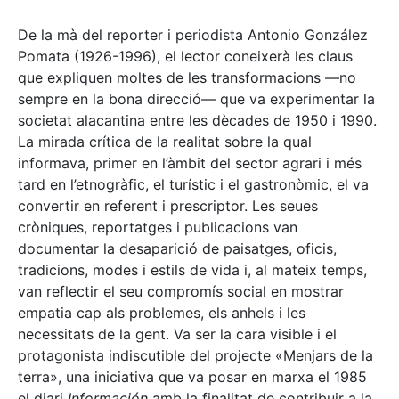
De la mà del reporter i periodista Antonio González
Pomata (1926-1996), el lector coneixerà les claus
que expliquen moltes de les transformacions —no
sempre en la bona direcció— que va experimentar la
societat alacantina entre les dècades de 1950 i 1990.
La mirada crítica de la realitat sobre la qual
informava, primer en l’àmbit del sector agrari i més
tard en l’etnogràfic, el turístic i el gastronòmic, el va
convertir en referent i prescriptor. Les seues
cròniques, reportatges i publicacions van
documentar la desaparició de paisatges, oficis,
tradicions, modes i estils de vida i, al mateix temps,
van reflectir el seu compromís social en mostrar
empatia cap als problemes, els anhels i les
necessitats de la gent. Va ser la cara visible i el
protagonista indiscutible del projecte «Menjars de la
terra», una iniciativa que va posar en marxa el 1985
el diari
Información
amb la finalitat de contribuir a la