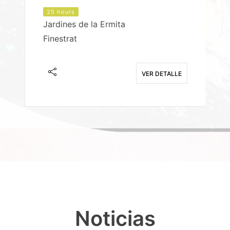
25 hours
Jardines de la Ermita
P
Finestrat
S
E
VER DETALLE
Noticias