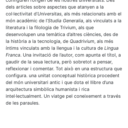
configuren l’origen de les nostres universitats. Des
dels articles sobre aspectes que atanyen a la
col·lectivitat d’
Universitas
, als més relacionats amb el
món acadèmic de l’
Studia Generalia
, als vinculats a la
literatura i la filologia de Trivium, als que
desenvolupen una temàtica d’altres ciències, des de
la història a la tecnologia, de
Quadrivium
, als més
íntims vinculats amb la llengua i la cultura de
Lingua
Franca
. Una invitació de l’autor, com apunta el títol, a
gaudir de la seua lectura, però sobretot a pensar,
reflexionar i comentar. Tot això en una estructura que
configura. una unitat conceptual històrica procedent
del món universitari antic i que dota el llibre d’una
arquitectura simbòlica humanista i rica
intel·lectualment. Un viatge pel coneixement a través
de les paraules.