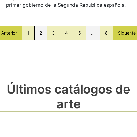
primer gobierno de la Segunda República española.
Anterior
1
2
3
4
5
…
8
Siguente
Últimos catálogos de
arte