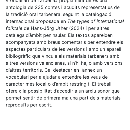
«rondallari de Tàrbena» pròpiament dit és una
antologia de 235 contes i acudits representatius de
la tradició oral tarbenera, seguint la catalogació
internacional proposada en
The types of international
folktale
de Hans-Jörg Uther (2024) i per altres
catàlegs d’àmbit peninsular. Els textos apareixen
acompanyats amb breus comentaris per entendre els
aspectes particulars de les versions i amb un aparell
bibliogràfic que vincula els materials tarbeners amb
altres versions valencianes, si n’hi ha, o amb versions
d’altres territoris. Cal destacar en l’annex un
vocabulari per a ajudar a entendre les veus de
caràcter més local o d’àmbit restringit. El treball
ofereix la possibilitat d’accedir a un arxiu sonor que
permet sentir de primera mà una part dels materials
reproduïts per escrit.