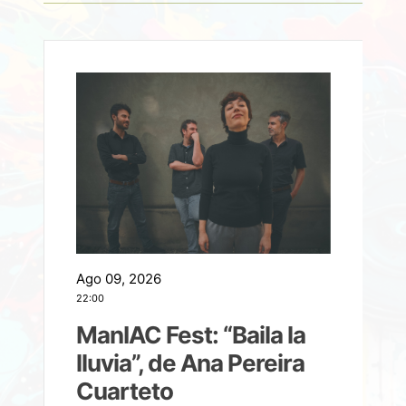
Ago 09, 2026
A
22:00
21
ManIAC Fest: “Baila la
a
lluvia”, de Ana Pereira
Cuarteto