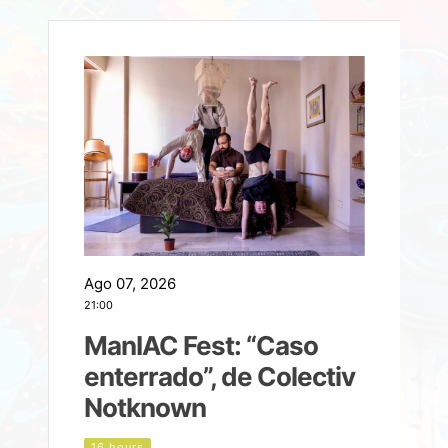
Ago 07, 2026
A
21:00
2
ManIAC Fest: “Caso
a
enterrado”, de Colectiv
Notknown
n
16 hours