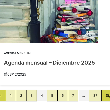
AGENDA MENSUAL
Agenda mensual – Diciembre 2025
03/12/2025
or
1
2
3
4
5
6
7
…
87
Si