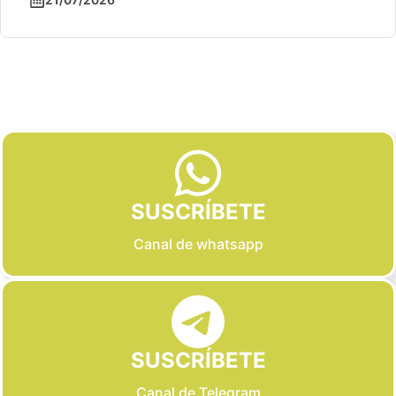
Slide 2 of 6
SUSCRÍBETE
Canal de whatsapp
SUSCRÍBETE
Canal de Telegram