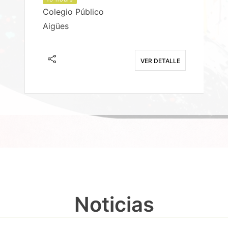
Colegio Público
Aigües
E
VER DETALLE
Noticias