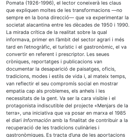
Pomata (1926-1996), el lector coneixerà les claus
que expliquen moltes de les transformacions —no
sempre en la bona direcció— que va experimentar la
societat alacantina entre les dècades de 1950 i 1990.
La mirada crítica de la realitat sobre la qual
informava, primer en l’àmbit del sector agrari i més
tard en l’etnogràfic, el turístic i el gastronòmic, el va
convertir en referent i prescriptor. Les seues
cròniques, reportatges i publicacions van
documentar la desaparició de paisatges, oficis,
tradicions, modes i estils de vida i, al mateix temps,
van reflectir el seu compromís social en mostrar
empatia cap als problemes, els anhels i les
necessitats de la gent. Va ser la cara visible i el
protagonista indiscutible del projecte «Menjars de la
terra», una iniciativa que va posar en marxa el 1985
el diari
Información
amb la finalitat de contribuir a la
recuperació de les tradicions culinàries i
gastronòmiques. Es tracta d’una de les aportacions