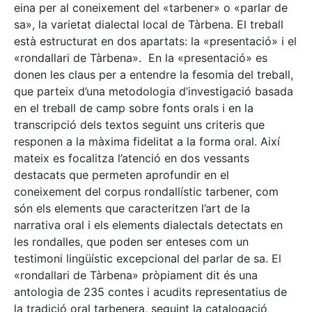
eina per al coneixement del «tarbener» o «parlar de
sa», la varietat dialectal local de Tàrbena. El treball
està estructurat en dos apartats: la «presentació» i el
«rondallari de Tàrbena». En la «presentació» es
donen les claus per a entendre la fesomia del treball,
que parteix d’una metodologia d’investigació basada
en el treball de camp sobre fonts orals i en la
transcripció dels textos seguint uns criteris que
responen a la màxima fidelitat a la forma oral. Així
mateix es focalitza l’atenció en dos vessants
destacats que permeten aprofundir en el
coneixement del corpus rondallístic tarbener, com
són els elements que caracteritzen l’art de la
narrativa oral i els elements dialectals detectats en
les rondalles, que poden ser enteses com un
testimoni lingüístic excepcional del parlar de sa. El
«rondallari de Tàrbena» pròpiament dit és una
antologia de 235 contes i acudits representatius de
la tradició oral tarbenera, seguint la catalogació