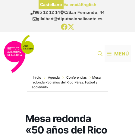
Saltar
Castellano
Valencià
English
al
965 12 12 14
C/San Fernando, 44
contenido
gilalbert@diputacionalicante.es
MENÚ
Inicio
Agenda
Conferencias
Mesa
redonda «50 años del Rico Pérez. Fútbol y
sociedad»
Mesa redonda
«50 años del Rico