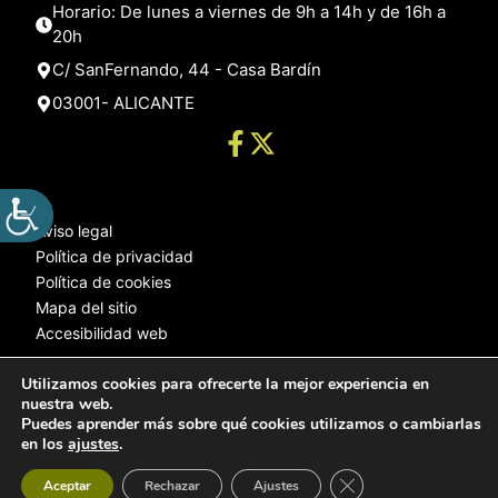
Horario: De lunes a viernes de 9h a 14h y de 16h a
20h
C/ SanFernando, 44 - Casa Bardín
03001- ALICANTE
Aviso legal
Política de privacidad
Política de cookies
Mapa del sitio
Accesibilidad web
Utilizamos cookies para ofrecerte la mejor experiencia en
nuestra web.
© 2025 Web desarrollada por el Servicio de Informática de Diputación
Puedes aprender más sobre qué cookies utilizamos o cambiarlas
de Alicante
en los
ajustes
.
Cerrar el banner de 
Aceptar
Rechazar
Ajustes