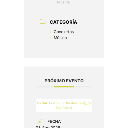
Alicante
CATEGORÍA
Conciertos
Música
PRÓXIMO EVENTO
ManIAC Fest:“REC.ON(strucción)”, de
Bot Project
FECHA
08 Ago 2026