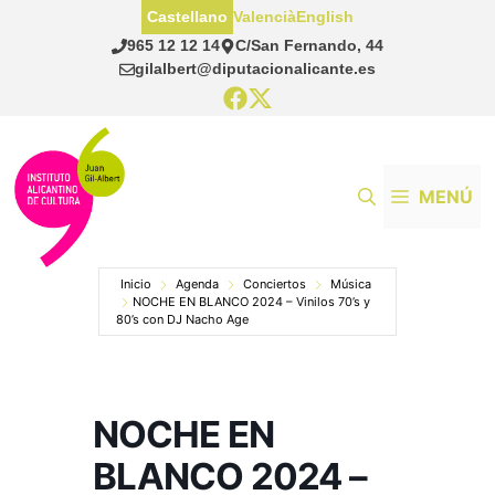
Saltar
Castellano
Valencià
English
al
965 12 12 14
C/San Fernando, 44
contenido
gilalbert@diputacionalicante.es
MENÚ
Inicio
Agenda
Conciertos
Música
NOCHE EN BLANCO 2024 – Vinilos 70’s y
80’s con DJ Nacho Age
NOCHE EN
BLANCO 2024 –