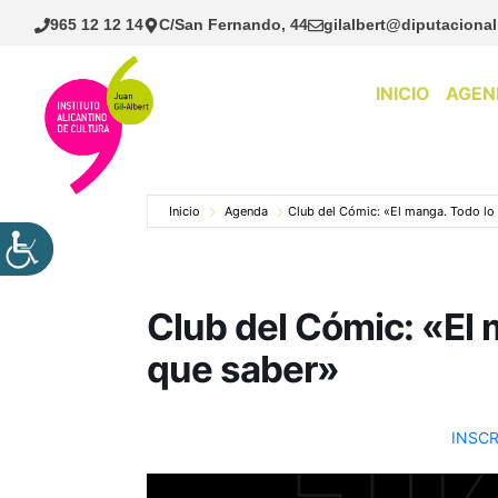
Saltar
965 12 12 14
C/San Fernando, 44
gilalbert@diputacional
al
contenido
INICIO
AGEN
Inicio
Agenda
Club del Cómic: «El manga. Todo lo
Club del Cómic: «El 
que saber»
INSCR