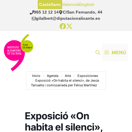
Saltar
Castellano
Valencià
English
al
965 12 12 14
C/San Fernando, 44
contenido
gilalbert@diputacionalicante.es
MENÚ
Inicio
Agenda
Arte
Exposiciones
Exposició «On habita el silenci», de Jesús
Tarruella i comissariada per Felisa Martínez
Exposició «On
habita el silenci»,