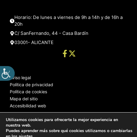
Horario: De lunes a viernes de 9h a 14h y de 16h a
20h
C/ SanFernando, 44 - Casa Bardín
03001- ALICANTE
Aviso legal
Política de privacidad
Política de cookies
Mapa del sitio
Accesibilidad web
Utilizamos cookies para ofrecerte la mejor experiencia en
nuestra web.
© 2025 Web desarrollada por el Servicio de Informática de Diputación
Puedes aprender más sobre qué cookies utilizamos o cambiarlas
de Alicante
en los
ajustes
.