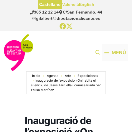
Saltar
Castellano
Valencià
English
al
965 12 12 14
C/San Fernando, 44
contenido
gilalbert@diputacionalicante.es
MENÚ
Inicio
Agenda
Arte
Exposiciones
Inauguració de l’exposició «On habita el
silenci», de Jesús Tarruella i comissariada per
Felisa Martínez
Inauguració de
l’exposició «On