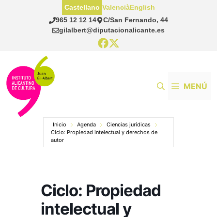
Saltar
Castellano
Valencià
English
al
965 12 12 14
C/San Fernando, 44
contenido
gilalbert@diputacionalicante.es
MENÚ
Inicio
Agenda
Ciencias jurídicas
Ciclo: Propiedad intelectual y derechos de
autor
Ciclo: Propiedad
intelectual y