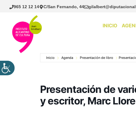
Saltar
965 12 12 14
C/San Fernando, 44
gilalbert@diputacional
al
contenido
INICIO
AGEN
Inicio
Agenda
Presentación de libro
Presentació
Presentación de varios
y escritor, Marc Llor