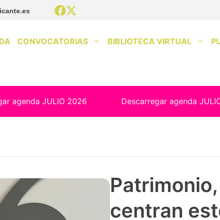
icante.es
DA
CONVOCATORIAS
BIBLIOTECA VIRTUAL
P
gar agenda JULIO 2026
Descarregar agenda JULI
Patrimonio, 
centran est