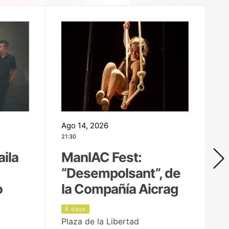
Ago 14, 2026
Ag
21:30
21
aila
ManIAC Fest:
M
“Desempolsant”, de
“
o
la Compañía Aicrag
D
8 days
9
Plaza de la Libertad
Pa