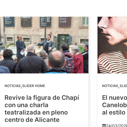
,
,
NOTICIAS
SLIDER HOME
NOTICIAS
SLI
Revive la figura de Chapí
El nuev
con una charla
Canelob
teatralizada en pleno
al estilo
centro de Alicante
24/03/202