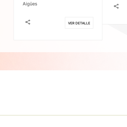
Aigües
E
VER DETALLE