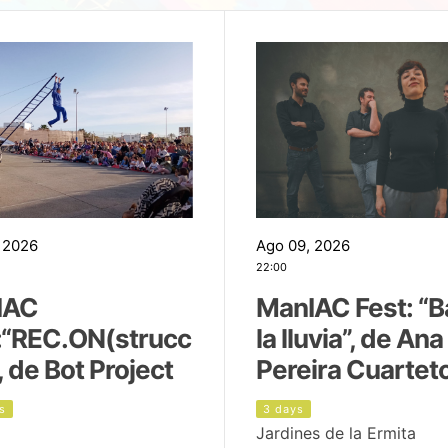
 2026
Ago 09, 2026
22:00
IAC
ManIAC Fest: “B
:“REC.ON(strucc
la lluvia”, de Ana
, de Bot Project
Pereira Cuartet
s
3 days
Jardines de la Ermita