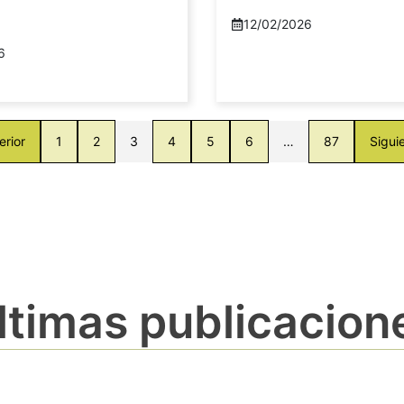
12/02/2026
6
erior
1
2
3
4
5
6
…
87
Sigui
ltimas publicacion