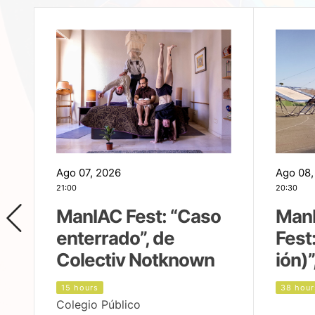
Ago 07, 2026
Ago 08,
21:00
20:30
ManIAC Fest: “Caso
Man
enterrado”, de
Fest
Colectiv Notknown
ión)”
15 hours
38 hour
Colegio Público