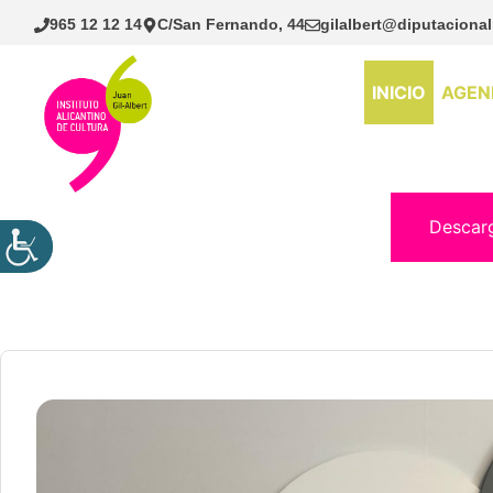
Saltar
965 12 12 14
C/San Fernando, 44
gilalbert@diputacional
al
contenido
INICIO
AGEN
Descar