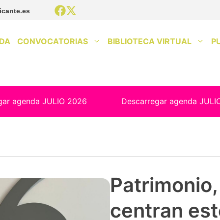
icante.es
DA
CONVOCATORIAS
BIBLIOTECA VIRTUAL
P
gar agenda JULIO 2026
Descarregar agenda JULI
Patrimonio, 
centran est