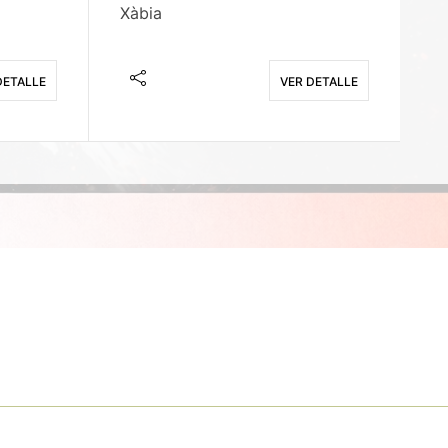
Xàbia
M
DETALLE
VER DETALLE