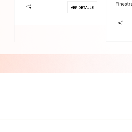
Finestr
VER DETALLE
E