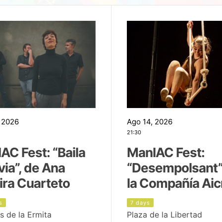
 2026
Ago 14, 2026
21:30
AC Fest: “Baila
ManIAC Fest:
uvia”, de Ana
“Desempolsant”
ira Cuarteto
la Compañía Aic
s
7 days
s de la Ermita
Plaza de la Libertad