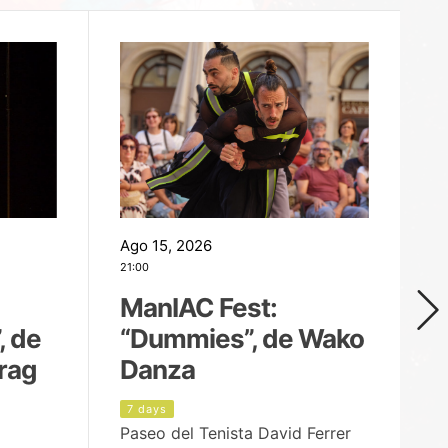
Ago 15, 2026
Ag
21:00
19
ManIAC Fest:
M
, de
“Dummies”, de Wako
n
rag
Danza
Í
7 days
8
Paseo del Tenista David Ferrer
Ce