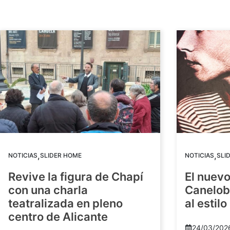
,
,
NOTICIAS
SLIDER HOME
NOTICIAS
SLI
Revive la figura de Chapí
El nuev
con una charla
Canelob
teatralizada en pleno
al estilo
centro de Alicante
24/03/202