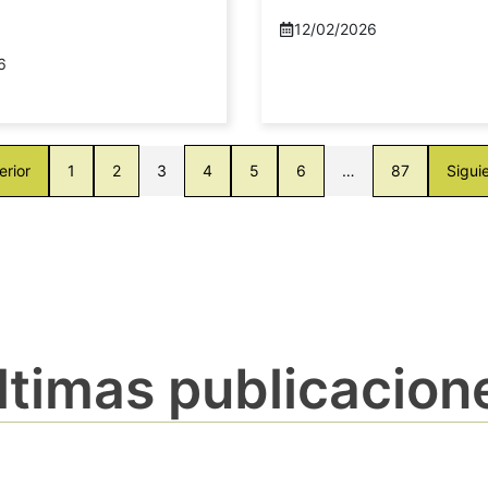
12/02/2026
6
erior
1
2
3
4
5
6
…
87
Sigui
ltimas publicacion