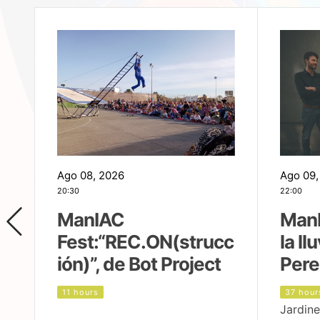
Ago 08, 2026
Ago 09,
20:30
22:00
ManIAC
ManI
Fest:“REC.ON(strucc
la ll
ión)”, de Bot Project
Pere
11 hours
37 hour
Jardine