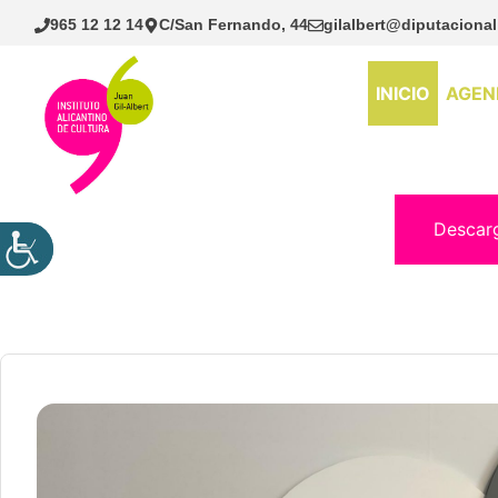
Saltar
965 12 12 14
C/San Fernando, 44
gilalbert@diputacional
al
contenido
INICIO
AGEN
Descar