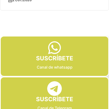
Slide 2 of 6
SUSCRÍBETE
Canal de whatsapp
SUSCRÍBETE
Canal de Telegram