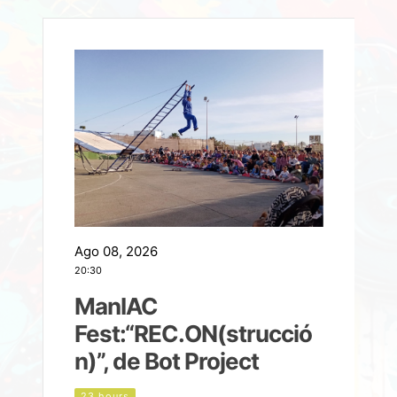
Ago 08, 2026
A
20:30
2
ManIAC
M
a
Fest:“REC.ON(strucció
l
n)”, de Bot Project
23 hours