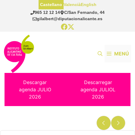
Saltar
Castellano
Valencià
English
al
965 12 12 14
C/San Fernando, 44
contenido
gilalbert@diputacionalicante.es
MENÚ
Descargar
Descarregar
agenda JULIO
agenda JULIOL
2026
2026