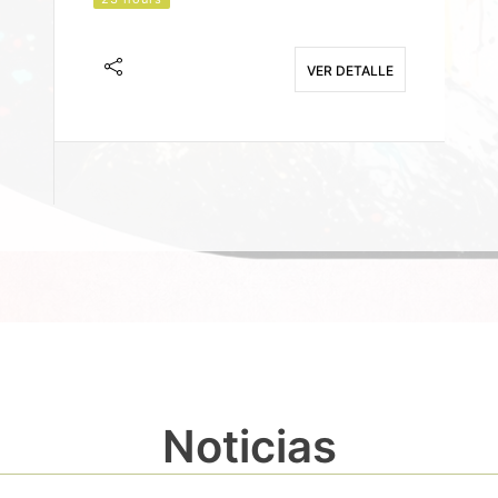
J
F
VER DETALLE
E
Noticias