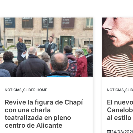
,
,
NOTICIAS
SLIDER HOME
NOTICIAS
SLI
Revive la figura de Chapí
El nuev
con una charla
Canelob
teatralizada en pleno
al estilo
centro de Alicante
24/03/202