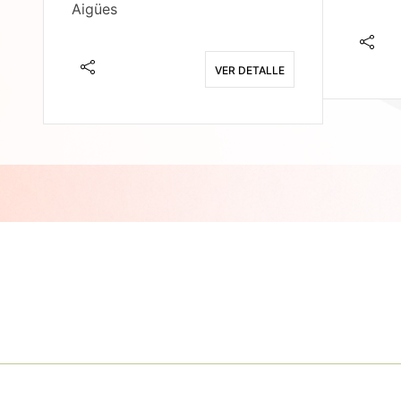
Aigües
E
VER DETALLE