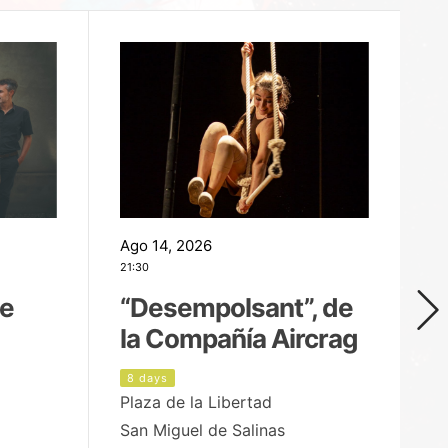
Ago 14, 2026
Ag
21:30
21
de
“Desempolsant”, de
“
la Compañía Aircrag
D
8 days
9
Plaza de la Libertad
pa
San Miguel de Salinas
X