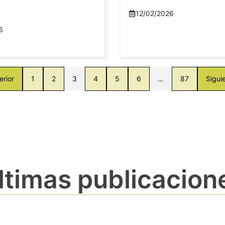
12/02/2026
6
erior
1
2
3
4
5
6
…
87
Sigui
ltimas publicacion