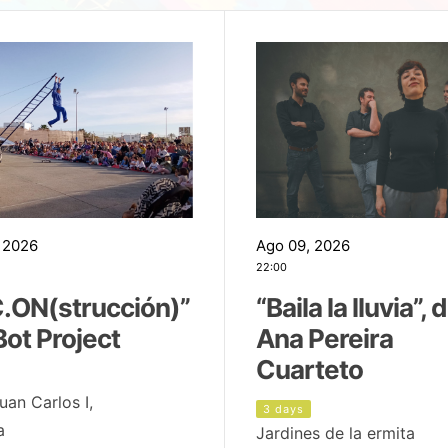
 2026
Ago 09, 2026
22:00
.ON(strucción)”
“Baila la lluvia”, 
Bot Project
Ana Pereira
Cuarteto
uan Carlos I,
3 days
a
Jardines de la ermita