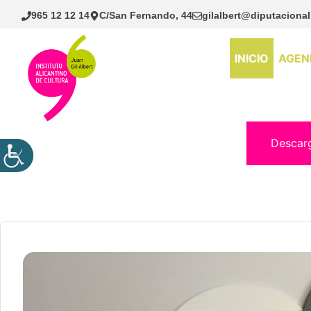
Saltar
965 12 12 14
C/San Fernando, 44
gilalbert@diputacional
al
contenido
INICIO
AGEN
Descar