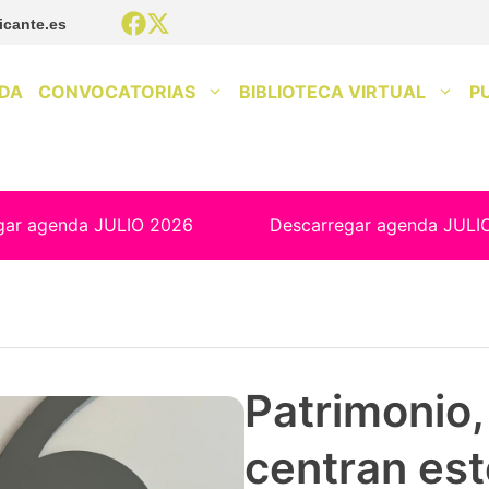
icante.es
DA
CONVOCATORIAS
BIBLIOTECA VIRTUAL
P
gar agenda JULIO 2026
Descarregar agenda JULI
Patrimonio, 
centran est