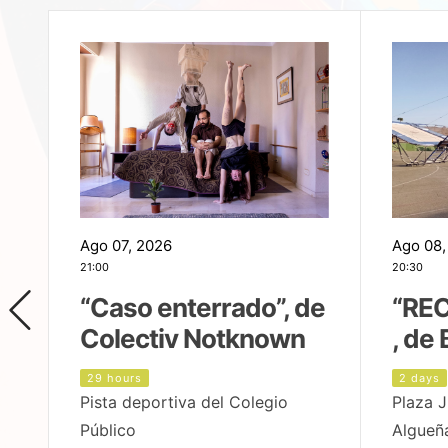
Ago 07, 2026
Ago 08,
21:00
20:30
,
“Caso enterrado”, de
“REC
Colectiv Notknown
, de 
29 hours
2 days
Pista deportiva del Colegio
Plaza J
Público
Algueñ