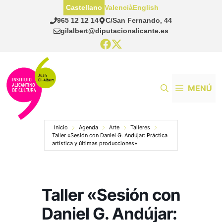
Saltar
Castellano
Valencià
English
al
965 12 12 14
C/San Fernando, 44
contenido
gilalbert@diputacionalicante.es
MENÚ
Inicio
Agenda
Arte
Talleres
Taller «Sesión con Daniel G. Andújar: Práctica
artística y últimas producciones»
Taller «Sesión con
Daniel G. Andújar: