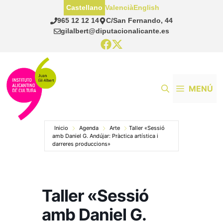
Saltar
Castellano
Valencià
English
al
965 12 12 14
C/San Fernando, 44
contenido
gilalbert@diputacionalicante.es
MENÚ
Inicio
Agenda
Arte
Taller «Sessió
amb Daniel G. Andújar: Pràctica artística i
darreres produccions»
Taller «Sessió
amb Daniel G.