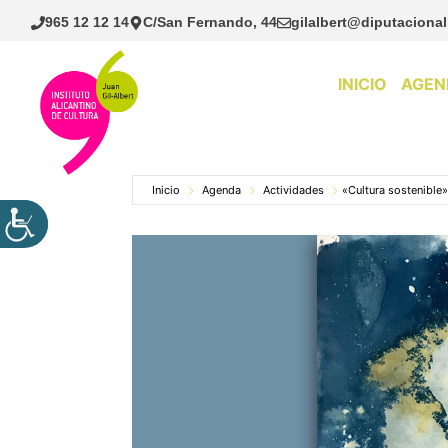
Saltar
965 12 12 14
C/San Fernando, 44
gilalbert@diputacional
al
contenido
INICIO
AGEN
Inicio
Agenda
Actividades
«Cultura sostenible»