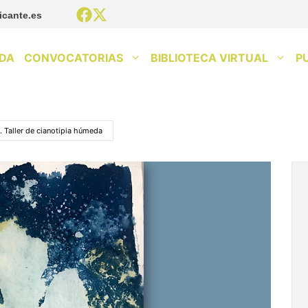
icante.es
DA
CONVOCATORIAS
BIBLIOTECA VIRTUAL
P
. Taller de cianotipia húmeda