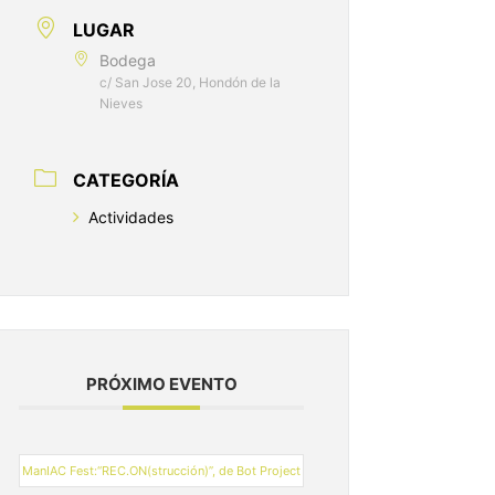
LUGAR
Bodega
c/ San Jose 20, Hondón de la
Nieves
CATEGORÍA
Actividades
PRÓXIMO EVENTO
ManIAC Fest:“REC.ON(strucción)”, de Bot Project