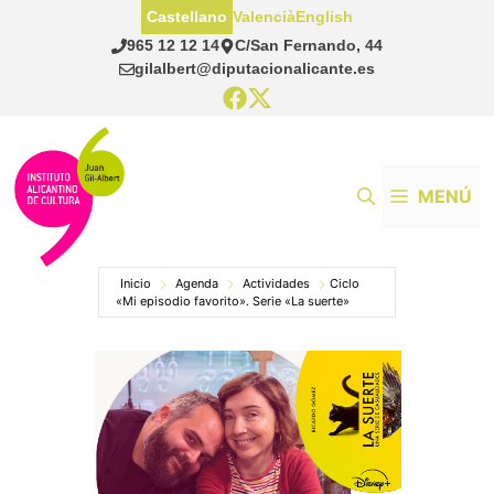
Saltar
Castellano
Valencià
English
al
965 12 12 14
C/San Fernando, 44
contenido
gilalbert@diputacionalicante.es
MENÚ
Inicio
Agenda
Actividades
Ciclo
«Mi episodio favorito». Serie «La suerte»