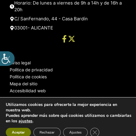
Horario: De lunes a viernes de 9h a 14h y de 16h a
20h
C/ SanFernando, 44 - Casa Bardín
03001- ALICANTE
Aviso legal
Política de privacidad
Política de cookies
Mapa del sitio
Accesibilidad web
Utilizamos cookies para ofrecerte la mejor experiencia en
nuestra web.
© 2025 Web desarrollada por el Servicio de Informática de Diputación
Puedes aprender más sobre qué cookies utilizamos o cambiarlas
de Alicante
en los
ajustes
.
Cerrar el banner de 
Aceptar
Rechazar
Ajustes