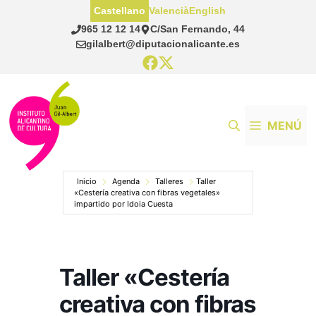
Saltar
Castellano
Valencià
English
al
965 12 12 14
C/San Fernando, 44
contenido
gilalbert@diputacionalicante.es
MENÚ
Inicio
Agenda
Talleres
Taller
«Cestería creativa con fibras vegetales»
impartido por Idoia Cuesta
Taller «Cestería
creativa con fibras