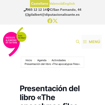
Saltar
Castellano
Valencià
English
al
965 12 12 14
C/San Fernando, 44
contenido
gilalbert@diputacionalicante.es
MENÚ
Inicio
Agenda
Actividades
Presentación del libro «The apocalypse files».
Presentación del
libro «The