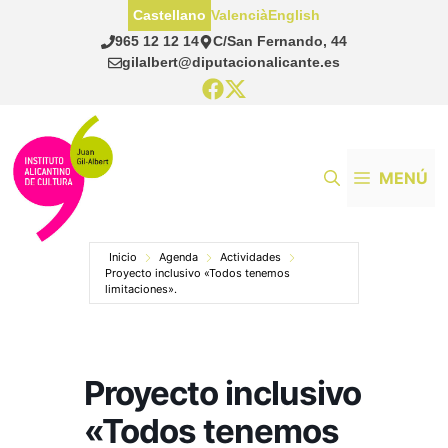
Saltar
Castellano
Valencià
English
al
965 12 12 14
C/San Fernando, 44
contenido
gilalbert@diputacionalicante.es
MENÚ
Inicio
Agenda
Actividades
Proyecto inclusivo «Todos tenemos
limitaciones».
Proyecto inclusivo
«Todos tenemos