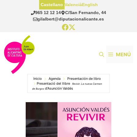
Saltar
Castellano
Valencià
English
al
965 12 12 14
C/San Fernando, 44
contenido
gilalbert@diputacionalicante.es
MENÚ
Inicio
Agenda
Presentación de libro
Presentació del llibre
Revivir. La nueva Carmen
d’Asunción Valdés
de Burgos