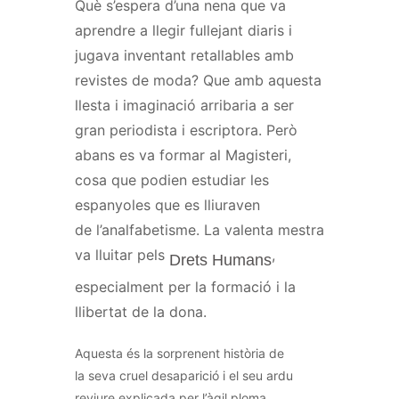
Què s’espera d’una nena que va
aprendre a llegir fullejant diaris i
jugava inventant retallables amb
revistes de moda? Que amb aquesta
llesta i imaginació arribaria a ser
gran periodista i escriptora. Però
abans es va formar al Magisteri,
cosa que podien estudiar les
espanyoles que es
lliuraven
de
l’analfabetisme. La valenta mestra
va lluitar pels
,
Drets Humans
especialment per la formació i la
llibertat de la dona.
Aquesta és la sorprenent història de
la
seva
cruel desaparició i el seu ardu
reviure explicada per l’àgil ploma