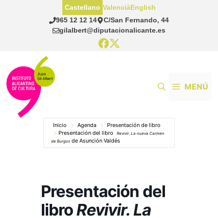
Saltar
Castellano
Valencià
English
al
965 12 12 14
C/San Fernando, 44
contenido
gilalbert@diputacionalicante.es
MENÚ
Inicio
Agenda
Presentación de libro
Presentación del libro
Revivir. La nueva Carmen
de Asunción Valdés
de Burgos
Presentación del
libro
Revivir. La