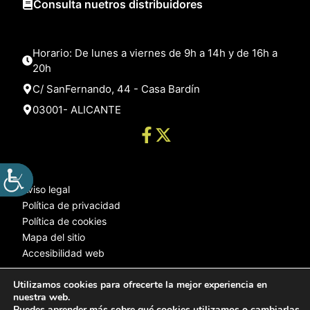
Consulta nuetros distribuidores
Horario: De lunes a viernes de 9h a 14h y de 16h a
20h
C/ SanFernando, 44 - Casa Bardín
03001- ALICANTE
Aviso legal
Política de privacidad
Política de cookies
Mapa del sitio
Accesibilidad web
Utilizamos cookies para ofrecerte la mejor experiencia en
nuestra web.
© 2025 Web desarrollada por el Servicio de Informática de Diputación
Puedes aprender más sobre qué cookies utilizamos o cambiarlas