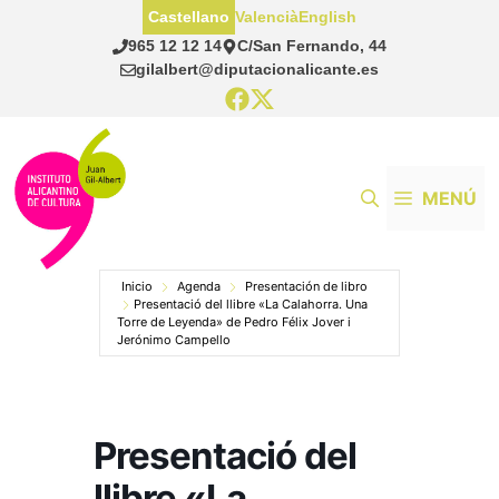
Saltar
Castellano
Valencià
English
al
965 12 12 14
C/San Fernando, 44
contenido
gilalbert@diputacionalicante.es
MENÚ
Inicio
Agenda
Presentación de libro
Presentació del llibre «La Calahorra. Una
Torre de Leyenda» de Pedro Félix Jover i
Jerónimo Campello
Presentació del
llibre «La