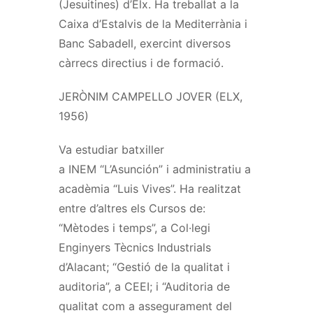
(
Jesuitines
) d’Elx. Ha treballat a la
Caixa d’Estalvis de la Mediterrània i
Banc Sabadell, exercint diversos
càrrecs directius i de formació.
JERÒNIM CAMPELLO JOVER (ELX,
1956)
Va estudiar batxiller
a
INEM
“L’Asunción” i administratiu a
acadèmia “
Luis
Vives”. Ha realitzat
entre d’altres els Cursos de:
“Mètodes i temps”, a Col·legi
Enginyers Tècnics Industrials
d’Alacant; “Gestió de la qualitat i
auditoria”, a
CEEI
; i “Auditoria de
qualitat com a assegurament del