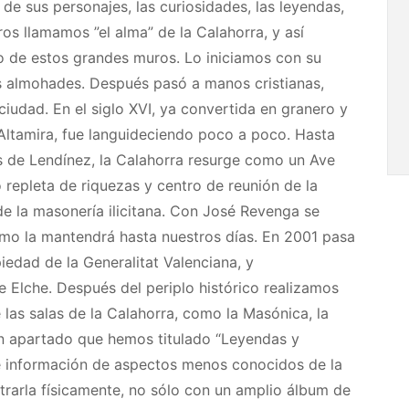
 de sus personajes, las curiosidades, las leyendas,
ros llamamos ”el alma” de la Calahorra, y así
o de estos grandes muros. Lo iniciamos con su
los almohades. Después pasó a manos cristianas,
iudad. En el siglo XVI, ya convertida en granero y
 Altamira, fue languideciendo poco a poco. Hasta
és de Lendínez, la Calahorra resurge como un Ave
 repleta de riquezas y centro de reunión de la
de la masonería ilicitana. Con José Revenga se
ormo la mantendrá hasta nuestros días. En 2001 pasa
iedad de la Generalitat Valenciana, y
 Elche. Después del periplo histórico realizamos
las salas de la Calahorra, como la Masónica, la
un apartado que hemos titulado “Leyendas y
te información de aspectos menos conocidos de la
rarla físicamente, no sólo con un amplio álbum de