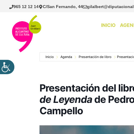
Saltar
965 12 12 14
C/San Fernando, 44
gilalbert@diputacional
al
contenido
INICIO
AGEN
Inicio
Agenda
Presentación de libro
Presentaci
Presentación del lib
de Leyenda
de Pedro
Campello