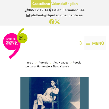
Saltar
Castellano
Valencià
English
al
965 12 12 14
C/San Fernando, 44
contenido
gilalbert@diputacionalicante.es
MENÚ
Inicio
Agenda
Actividades
Poesía
peruana. Homenaje a Blanca Varela