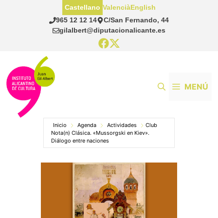
Saltar
Castellano
Valencià
English
al
965 12 12 14
C/San Fernando, 44
contenido
gilalbert@diputacionalicante.es
MENÚ
Inicio
Agenda
Actividades
Club
Nota(n) Clásica. «Mussorgski en Kiev».
Diálogo entre naciones