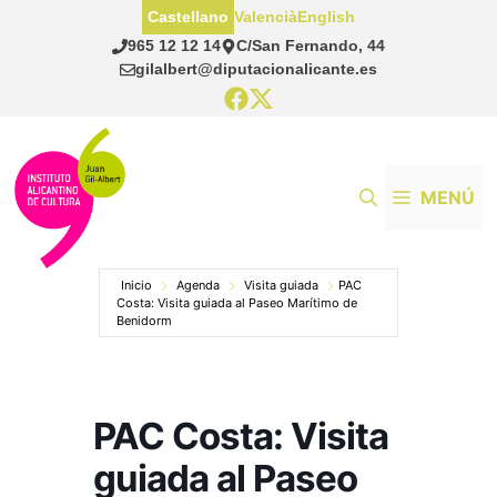
Saltar
Castellano
Valencià
English
al
965 12 12 14
C/San Fernando, 44
contenido
gilalbert@diputacionalicante.es
MENÚ
Inicio
Agenda
Visita guiada
PAC
Costa: Visita guiada al Paseo Marítimo de
Benidorm
PAC Costa: Visita
guiada al Paseo