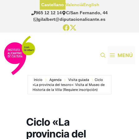
Saltar
Castellano
Valencià
English
al
965 12 12 14
C/San Fernando, 44
contenido
gilalbert@diputacionalicante.es
MENÚ
Inicio
Agenda
Visita guiada
Ciclo
«La provincia del tesoro»: Visita al Museo de
Historia de la Villa (Requiere inscripción)
Ciclo «La
provincia del