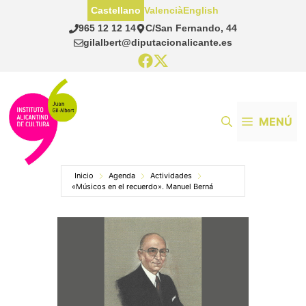
Saltar
Castellano
Valencià
English
al
965 12 12 14
C/San Fernando, 44
contenido
gilalbert@diputacionalicante.es
MENÚ
Inicio
Agenda
Actividades
«Músicos en el recuerdo». Manuel Berná