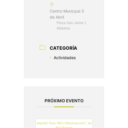
Centro Municpal 3
de Abril
Plaza San Jaime 1,
Albatera
CATEGORÍA
Actividades
PRÓXIMO EVENTO
ManIAC Fest:“REC.ON(strucción)”, de
Bot Project