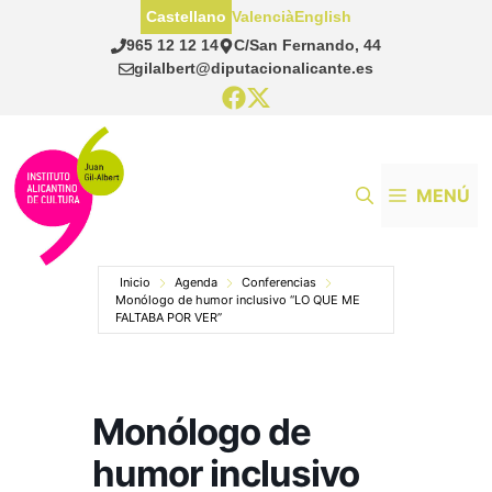
Saltar
Castellano
Valencià
English
al
965 12 12 14
C/San Fernando, 44
contenido
gilalbert@diputacionalicante.es
MENÚ
Inicio
Agenda
Conferencias
Monólogo de humor inclusivo “LO QUE ME
FALTABA POR VER”
Monólogo de
humor inclusivo