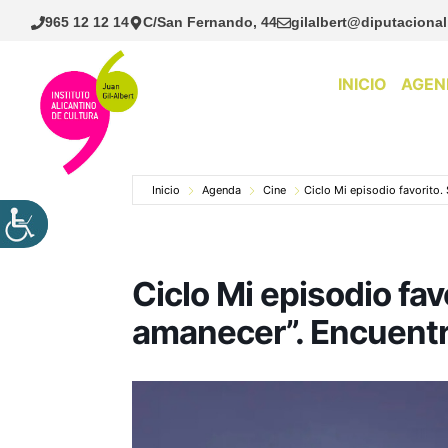
Saltar
965 12 12 14
C/San Fernando, 44
gilalbert@diputacional
al
contenido
INICIO
AGEN
Inicio
Agenda
Cine
Ciclo Mi episodio favorito
Ciclo Mi episodio fav
amanecer”. Encuent