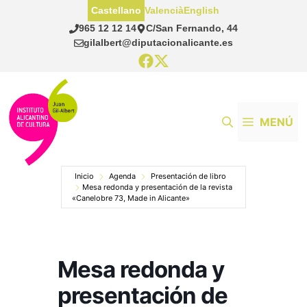
Saltar
Castellano
Valencià
English
al
965 12 12 14
C/San Fernando, 44
contenido
gilalbert@diputacionalicante.es
MENÚ
Inicio
Agenda
Presentación de libro
Mesa redonda y presentación de la revista
«Canelobre 73, Made in Alicante»
Mesa redonda y
presentación de