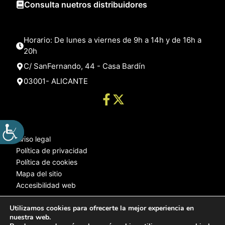
Consulta nuetros distribuidores
Horario: De lunes a viernes de 9h a 14h y de 16h a
20h
C/ SanFernando, 44 - Casa Bardín
03001- ALICANTE
Aviso legal
Política de privacidad
Política de cookies
Mapa del sitio
Accesibilidad web
Utilizamos cookies para ofrecerte la mejor experiencia en
nuestra web.
© 2025 Web desarrollada por el Servicio de Informática de Diputación