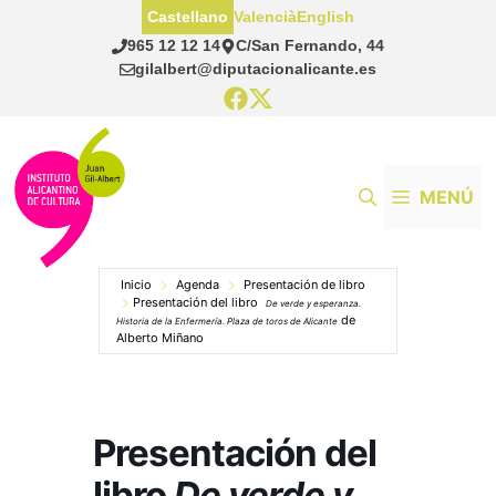
Saltar
Castellano
Valencià
English
al
965 12 12 14
C/San Fernando, 44
contenido
gilalbert@diputacionalicante.es
MENÚ
Inicio
Agenda
Presentación de libro
Presentación del libro
De verde y esperanza.
de
Historia de la Enfermería. Plaza de toros de Alicante
Alberto Miñano
Presentación del
libro
De verde y