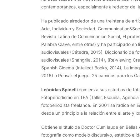
contemporáneos, especialmente alrededor de la fo
Ha publicado alrededor de una treintena de artícu
Arte, Individuo y Sociedad, Communication&Soci
Revista Latina de Comunicación Social, El profes
Palabra Clave, entre otras) y ha participado en 
audiovisuales (Cátedra, 2015) Diccionario de fo
audiovisuales (Shangrila, 2014), (Re)viewing Cr
Spanish Cinema (Intellect Books, 2014), La imag
2016) o Pensar el juego. 25 caminos para los Ga
Leónidas Spinelli
comienza sus estudios de foto
Fotoperiodismo en TEA (Taller, Escuela, Agenci
fotoperiodista freelance. En 2001 se radica en
desde un principio a la relación entre el arte y 
Obtiene el título de Doctor Cum laude en Bellas Ar
fotografía como modelo discursivo, estético e id