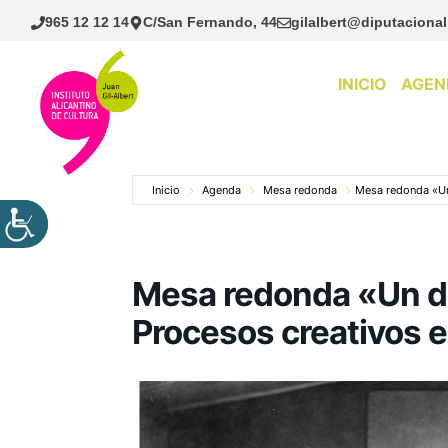
Saltar
965 12 12 14
C/San Fernando, 44
gilalbert@diputacional
al
contenido
INICIO
AGEN
Inicio
Agenda
Mesa redonda
Mesa redonda «Un 
Mesa redonda «Un di
Procesos creativos e