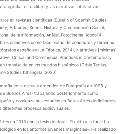
tografía, el fotolibro y las narrativas interactivas.
los en revistas científicas (Bulletin of Spanish Studies,
ety, Artnodes, Kepes, Historia y Comunicación Social,
ional de la información, Anàlisi, Fotocinema, Icono14,
libros colectivos como Diccionario de conceptos y términos
tógrafos españoles (La Fábrica, 2014), Narrativas [mínimas]
eative, Critical and Commercial Practices in Contemporary
en translúcida en los mundos hispánicos (Orbis Tertius,
me Studies (Shangrila, 2020).
grafía en la escuela argentina de Fotografía en 1998 y
a de Buenos Aires) trabajando posteriormente como
 España y comienza sus estudios en Bellas Artes dedicándose
los diferentes procesos audiovisuales.
tes en 2013 con la tesis doctoral- El ruido y la furia: La
eológico en los entornos juveniles marginales-. Ha realizado