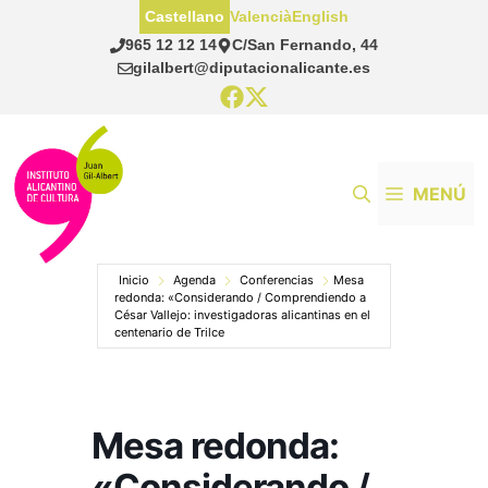
Saltar
Castellano
Valencià
English
al
965 12 12 14
C/San Fernando, 44
contenido
gilalbert@diputacionalicante.es
MENÚ
Inicio
Agenda
Conferencias
Mesa
redonda: «Considerando / Comprendiendo a
César Vallejo: investigadoras alicantinas en el
centenario de Trilce
Mesa redonda:
«Considerando /