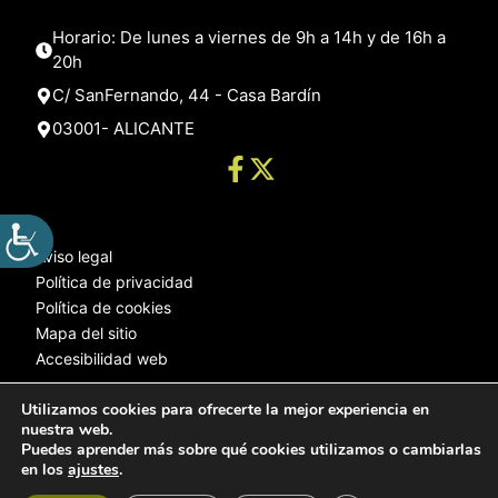
Horario: De lunes a viernes de 9h a 14h y de 16h a
20h
C/ SanFernando, 44 - Casa Bardín
03001- ALICANTE
Aviso legal
Política de privacidad
Política de cookies
Mapa del sitio
Accesibilidad web
Utilizamos cookies para ofrecerte la mejor experiencia en
nuestra web.
© 2025 Web desarrollada por el Servicio de Informática de Diputación
Puedes aprender más sobre qué cookies utilizamos o cambiarlas
de Alicante
en los
ajustes
.