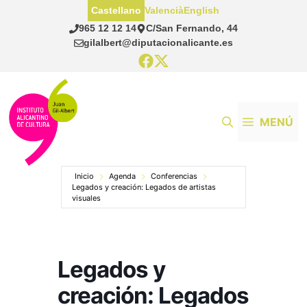
Saltar
Castellano
Valencià
English
al
965 12 12 14
C/San Fernando, 44
contenido
gilalbert@diputacionalicante.es
MENÚ
Inicio
Agenda
Conferencias
Legados y creación: Legados de artistas
visuales
Legados y
creación: Legados