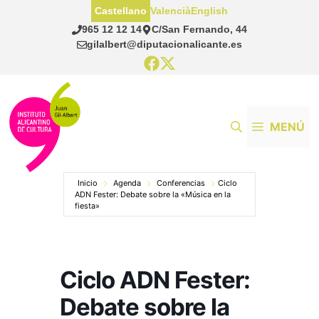
Saltar
Castellano
Valencià
English
al
965 12 12 14
C/San Fernando, 44
contenido
gilalbert@diputacionalicante.es
MENÚ
Inicio
Agenda
Conferencias
Ciclo
ADN Fester: Debate sobre la «Música en la
fiesta»
Ciclo ADN Fester:
Debate sobre la