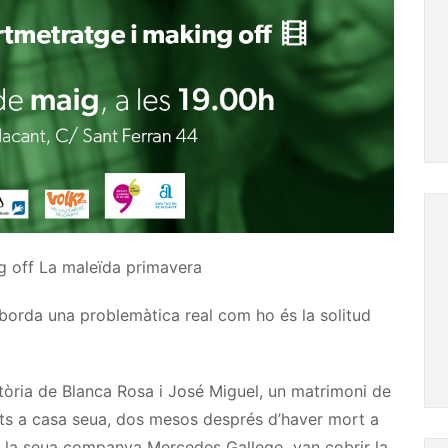
g
off
La maleïda primavera
 aborda una problemàtica real com ho és la solitud
stòria de Blanca Rosa i José Miguel, un matrimoni de
ats a casa seua, dos mesos després d’haver mort a
 la seua companya Mercedes Gallego, van cobrir la