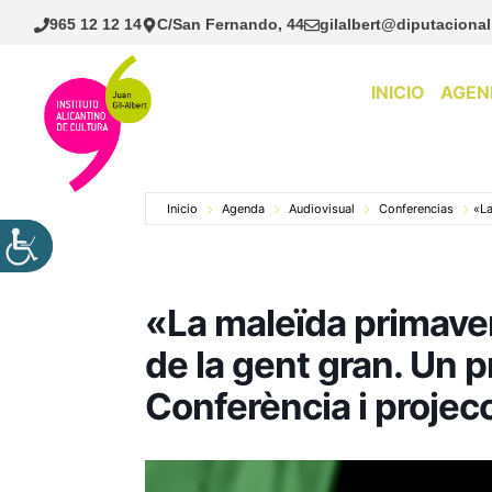
Saltar
965 12 12 14
C/San Fernando, 44
gilalbert@diputacional
al
contenido
INICIO
AGEN
Inicio
Agenda
Audiovisual
Conferencias
«La
«La maleïda primavera
de la gent gran. Un 
Conferència i projec