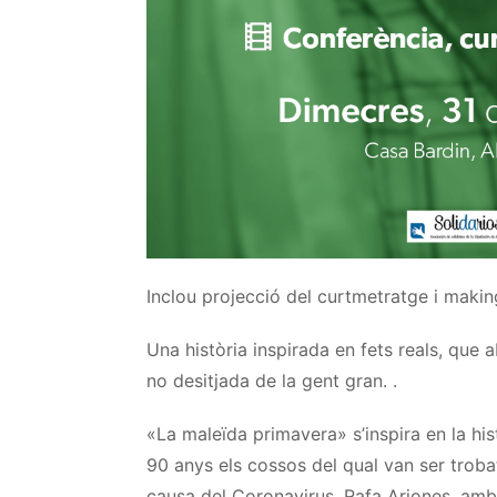
Inclou projecció del curtmetratge i
makin
Una història inspirada en fets reals, que
no desitjada de la gent gran. .
«La maleïda primavera» s’inspira en la hi
90 anys els cossos del qual van ser trob
causa del Coronavirus. Rafa
Arjones
, amb