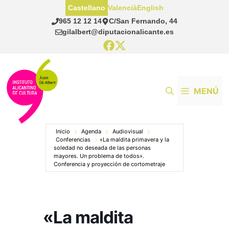
Saltar
Castellano
Valencià
English
al
965 12 12 14
C/San Fernando, 44
contenido
gilalbert@diputacionalicante.es
MENÚ
Inicio
Agenda
Audiovisual
Conferencias
«La maldita primavera y la
soledad no deseada de las personas
mayores. Un problema de todos».
Conferencia y proyección de cortometraje
«La maldita