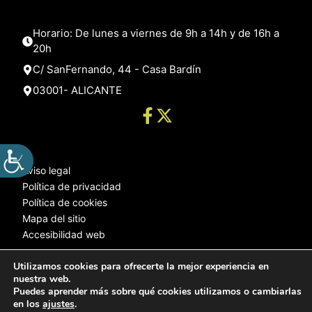
Horario: De lunes a viernes de 9h a 14h y de 16h a
20h
C/ SanFernando, 44 - Casa Bardín
03001- ALICANTE
Aviso legal
Política de privacidad
Política de cookies
Mapa del sitio
Accesibilidad web
Utilizamos cookies para ofrecerte la mejor experiencia en
nuestra web.
© 2025 Web desarrollada por el Servicio de Informática de Diputación
Puedes aprender más sobre qué cookies utilizamos o cambiarlas
de Alicante
en los
ajustes
.