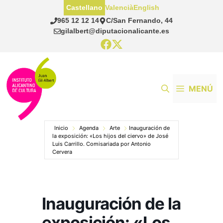
Saltar
Castellano
Valencià
English
al
965 12 12 14
C/San Fernando, 44
contenido
gilalbert@diputacionalicante.es
MENÚ
Inicio
Agenda
Arte
Inauguración de
la exposición: «Los hijos del ciervo» de José
Luis Carrillo. Comisariada por Antonio
Cervera
Inauguración de la
exposición: «Los