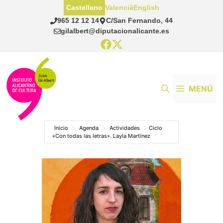
Saltar
Castellano
Valencià
English
al
965 12 12 14
C/San Fernando, 44
contenido
gilalbert@diputacionalicante.es
MENÚ
Inicio
Agenda
Actividades
Ciclo
«Con todas las letras». Layla Martínez