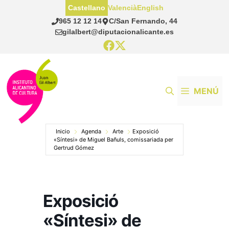
Saltar
Castellano
Valencià
English
al
965 12 12 14
C/San Fernando, 44
contenido
gilalbert@diputacionalicante.es
MENÚ
Inicio
Agenda
Arte
Exposició
«Síntesi» de Miguel Bañuls, comissariada per
Gertrud Gómez
Exposició
«Síntesi» de