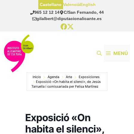
Saltar
Castellano
Valencià
English
al
965 12 12 14
C/San Fernando, 44
contenido
gilalbert@diputacionalicante.es
MENÚ
Inicio
Agenda
Arte
Exposiciones
Exposició «On habita el silenci», de Jesús
Tarruella i comissariada per Felisa Martínez
Exposició «On
habita el silenci»,