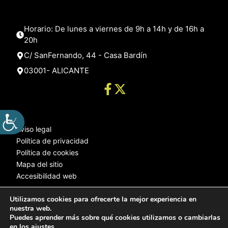
Horario: De lunes a viernes de 9h a 14h y de 16h a
20h
C/ SanFernando, 44 - Casa Bardín
03001- ALICANTE
Aviso legal
Política de privacidad
Política de cookies
Mapa del sitio
Accesibilidad web
Utilizamos cookies para ofrecerte la mejor experiencia en
nuestra web.
© 2025 Web desarrollada por el Servicio de Informática de Diputación
Puedes aprender más sobre qué cookies utilizamos o cambiarlas
de Alicante
en los
ajustes
.