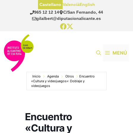
Saltar
Castellano
Valencià
English
al
965 12 12 14
C/San Fernando, 44
contenido
gilalbert@diputacionalicante.es
MENÚ
Inicio
Agenda
Otros
Encuentro
«Cultura y videojuegos»: Doblaje y
videojuegos
Encuentro
«Cultura y