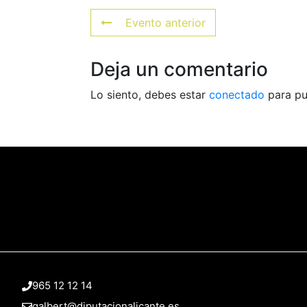
Evento anterior
Deja un comentario
Lo siento, debes estar
conectado
para pu
965 12 12 14
galbert@diputacionalicante.es