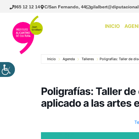
Saltar
965 12 12 14
C/San Fernando, 44
gilalbert@diputacional
al
contenido
INICIO
AGEN
Inicio
Agenda
Talleres
Poligrafías: Taller de di
Poligrafías: Taller d
aplicado a las artes
Te