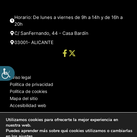
Horario: De lunes a viernes de 9h a 14h y de 16h a
20h
C/ SanFernando, 44 - Casa Bardín
03001- ALICANTE
Aviso legal
Política de privacidad
Política de cookies
Mapa del sitio
Accesibilidad web
Utilizamos cookies para ofrecerte la mejor experiencia en
nuestra web.
© 2025 Web desarrollada por el Servicio de Informática de Diputación
Puedes aprender más sobre qué cookies utilizamos o cambiarlas
de Alicante
en los
ajustes
.