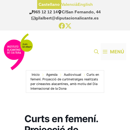
Saltar
Castellano
Valencià
English
al
965 12 12 14
C/San Fernando, 44
contenido
gilalbert@diputacionalicante.es
MENÚ
Inicio
Agenda
Audiovisual
Curts en
femení. Projecció de curtmetratges realitzats
per cineastes alacantines, amb motiu del Dia
Internacional de la Dona
Curts en femení.
Projecció de