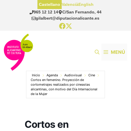
Saltar
Castellano
Valencià
English
al
965 12 12 14
C/San Fernando, 44
contenido
gilalbert@diputacionalicante.es
MENÚ
Inicio
Agenda
Audiovisual
Cine
Cortos en femenino. Proyección de
cortometrajes realizados por cineastas
alicantinas, con motivo del Día Internacional
de la Mujer
Cortos en