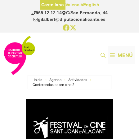
Saltar
Castellano
Valencià
English
al
965 12 12 14
C/San Fernando, 44
contenido
gilalbert@diputacionalicante.es
MENÚ
Inicio
Agenda
Actividades
Conferencias sobre cine 2